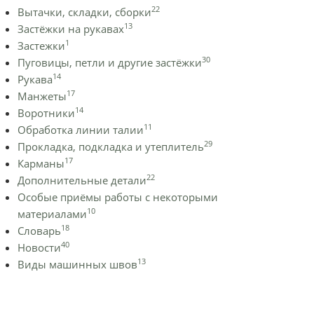
22
Вытачки, складки, сборки
13
Застёжки на рукавах
1
Застежки
30
Пуговицы, петли и другие застёжки
14
Рукава
17
Манжеты
14
Воротники
11
Обработка линии талии
29
Прокладка, подкладка и утеплитель
17
Карманы
22
Дополнительные детали
Особые приёмы работы с некоторыми
10
материалами
18
Словарь
40
Новости
13
Виды машинных швов