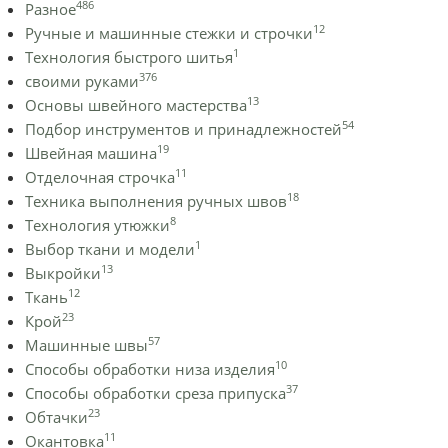
486
Разное
12
Ручные и машинные стежки и строчки
1
Технология быстрого шитья
376
своими руками
13
Основы швейного мастерства
54
Подбор инструментов и принадлежностей
19
Швейная машина
11
Отделочная строчка
18
Техника выполнения ручных швов
8
Технология утюжки
1
Выбор ткани и модели
13
Выкройки
12
Ткань
23
Крой
57
Машинные швы
10
Способы обработки низа изделия
37
Способы обработки среза припуска
23
Обтачки
11
Окантовка