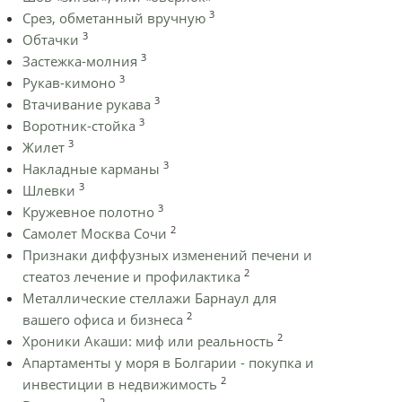
3
Срез, обметанный вручную
3
Обтачки
3
Застежка-молния
3
Рукав-кимоно
3
Втачивание рукава
3
Воротник-стойка
3
Жилет
3
Накладные карманы
3
Шлевки
3
Кружевное полотно
2
Самолет Москва Сочи
Признаки диффузных изменений печени и
2
стеатоз лечение и профилактика
Металлические стеллажи Барнаул для
2
вашего офиса и бизнеса
2
Хроники Акаши: миф или реальность
Апартаменты у моря в Болгарии - покупка и
2
инвестиции в недвижимость
2