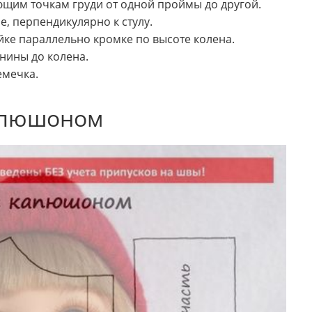
щим точкам груди от одной проймы до другой.
е, перпендикулярно к стулу.
ке параллельно кромке по высоте колена.
нины до колена.
емечка.
капюшоном