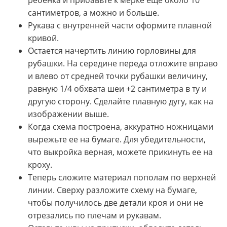
ребенка и прибавьте к мерке еще около 10
сантиметров, а можно и больше.
Рукава с внутренней части оформите плавной
кривой.
Остается начертить линию горловины для
рубашки. На середине переда отложите вправо
и влево от средней точки рубашки величину,
равную 1/4 обхвата шеи +2 сантиметра в ту и
другую сторону. Сделайте плавную дугу, как на
изображении выше.
Когда схема построена, аккуратно ножницами
вырежьте ее на бумаге. Для убедительности,
что выкройка верная, можете прикинуть ее на
кроху.
Теперь сложите материал пополам по верхней
линии. Сверху разложите схему на бумаге,
чтобы получилось две детали кроя и они не
отрезались по плечам и рукавам.