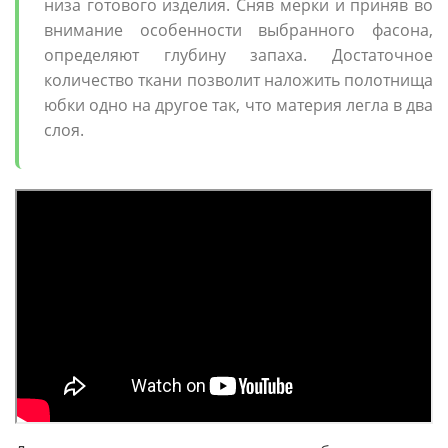
низа готового изделия. Сняв мерки и приняв во
внимание особенности выбранного фасона,
определяют глубину запаха. Достаточное
количество ткани позволит наложить полотнища
юбки одно на другое так, что материя легла в два
слоя.