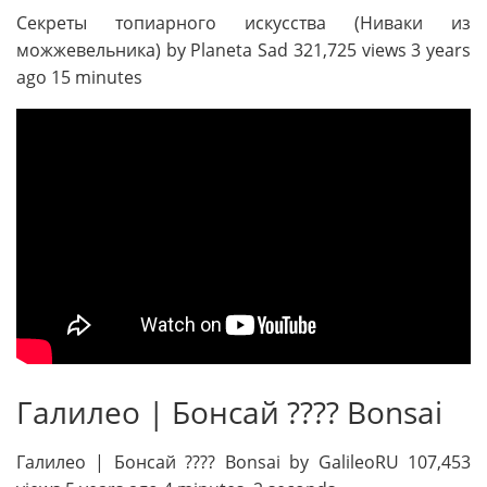
Секреты топиарного искусства (Ниваки из
можжевельника) by Planeta Sad 321,725 views 3 years
ago 15 minutes
Галилео | Бонсай ???? Bonsai
Галилео | Бонсай ???? Bonsai by GalileoRU 107,453