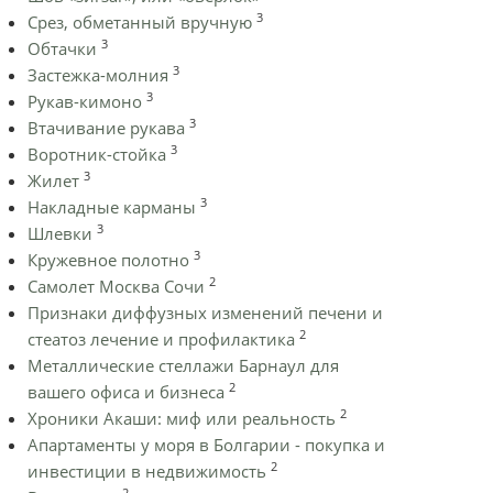
3
Срез, обметанный вручную
3
Обтачки
3
Застежка-молния
3
Рукав-кимоно
3
Втачивание рукава
3
Воротник-стойка
3
Жилет
3
Накладные карманы
3
Шлевки
3
Кружевное полотно
2
Самолет Москва Сочи
Признаки диффузных изменений печени и
2
стеатоз лечение и профилактика
Металлические стеллажи Барнаул для
2
вашего офиса и бизнеса
2
Хроники Акаши: миф или реальность
Апартаменты у моря в Болгарии - покупка и
2
инвестиции в недвижимость
2