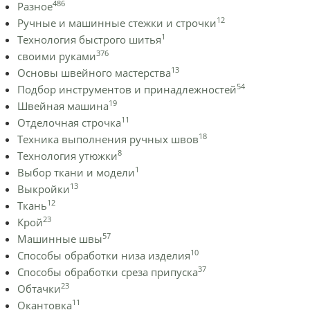
486
Разное
12
Ручные и машинные стежки и строчки
1
Технология быстрого шитья
376
своими руками
13
Основы швейного мастерства
54
Подбор инструментов и принадлежностей
19
Швейная машина
11
Отделочная строчка
18
Техника выполнения ручных швов
8
Технология утюжки
1
Выбор ткани и модели
13
Выкройки
12
Ткань
23
Крой
57
Машинные швы
10
Способы обработки низа изделия
37
Способы обработки среза припуска
23
Обтачки
11
Окантовка