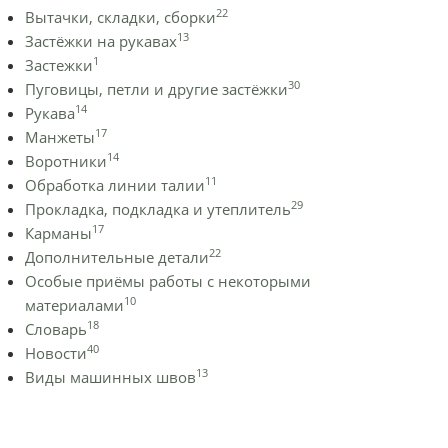
22
Вытачки, складки, сборки
13
Застёжки на рукавах
1
Застежки
30
Пуговицы, петли и другие застёжки
14
Рукава
17
Манжеты
14
Воротники
11
Обработка линии талии
29
Прокладка, подкладка и утеплитель
17
Карманы
22
Дополнительные детали
Особые приёмы работы с некоторыми
10
материалами
18
Словарь
40
Новости
13
Виды машинных швов