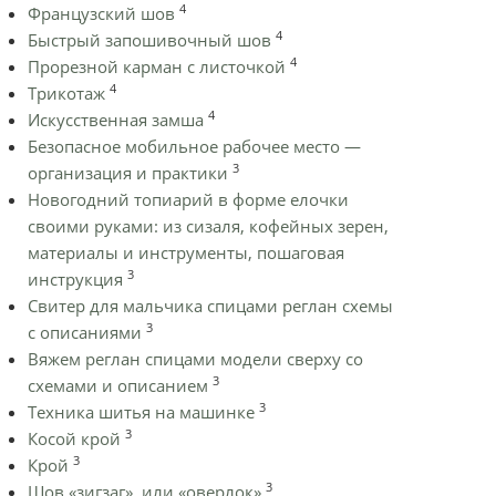
4
Французский шов
4
Быстрый запошивочный шов
4
Прорезной карман с листочкой
4
Трикотаж
4
Искусственная замша
Безопасное мобильное рабочее место —
3
организация и практики
Новогодний топиарий в форме елочки
своими руками: из сизаля, кофейных зерен,
материалы и инструменты, пошаговая
3
инструкция
Cвитер для мальчика спицами реглан схемы
3
с описаниями
Вяжем реглан спицами модели сверху со
3
схемами и описанием
3
Техника шитья на машинке
3
Косой крой
3
Крой
3
Шов «зигзаг», или «оверлок»