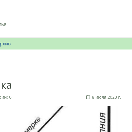
тья
рхив
ка
ии: 0
8 июля 2023 г.