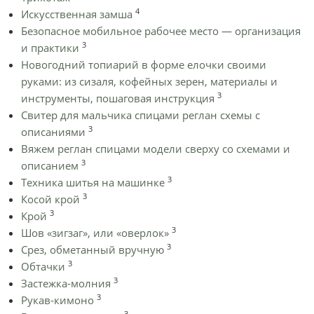
4
Искусственная замша
Безопасное мобильное рабочее место — организация
3
и практики
Новогодний топиарий в форме елочки своими
руками: из сизаля, кофейных зерен, материалы и
3
инструменты, пошаговая инструкция
Cвитер для мальчика спицами реглан схемы с
3
описаниями
Вяжем реглан спицами модели сверху со схемами и
3
описанием
3
Техника шитья на машинке
3
Косой крой
3
Крой
3
Шов «зигзаг», или «оверлок»
3
Срез, обметанный вручную
3
Обтачки
3
Застежка-молния
3
Рукав-кимоно
3