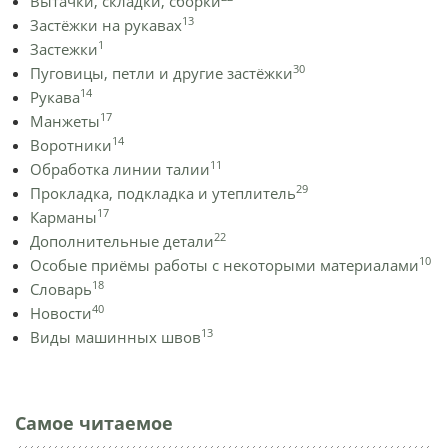
Вытачки, складки, сборки
13
Застёжки на рукавах
1
Застежки
30
Пуговицы, петли и другие застёжки
14
Рукава
17
Манжеты
14
Воротники
11
Обработка линии талии
29
Прокладка, подкладка и утеплитель
17
Карманы
22
Дополнительные детали
10
Особые приёмы работы с некоторыми материалами
18
Словарь
40
Новости
13
Виды машинных швов
Самое читаемое