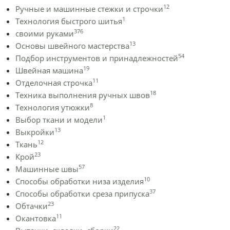
12
Ручные и машинные стежки и строчки
1
Технология быстрого шитья
376
своими руками
13
Основы швейного мастерства
54
Подбор инструментов и принадлежностей
19
Швейная машина
11
Отделочная строчка
18
Техника выполнения ручных швов
8
Технология утюжки
1
Выбор ткани и модели
13
Выкройки
12
Ткань
23
Крой
57
Машинные швы
10
Способы обработки низа изделия
37
Способы обработки среза припуска
23
Обтачки
11
Окантовка
22