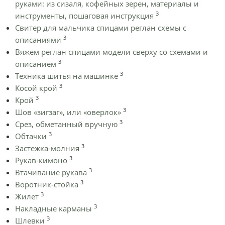
руками: из сизаля, кофейных зерен, материалы и
3
инструменты, пошаговая инструкция
Cвитер для мальчика спицами реглан схемы с
3
описаниями
Вяжем реглан спицами модели сверху со схемами и
3
описанием
3
Техника шитья на машинке
3
Косой крой
3
Крой
3
Шов «зигзаг», или «оверлок»
3
Срез, обметанный вручную
3
Обтачки
3
Застежка-молния
3
Рукав-кимоно
3
Втачивание рукава
3
Воротник-стойка
3
Жилет
3
Накладные карманы
3
Шлевки