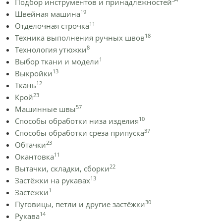
Подбор инструментов и принадлежностей
19
Швейная машина
11
Отделочная строчка
18
Техника выполнения ручных швов
8
Технология утюжки
1
Выбор ткани и модели
13
Выкройки
12
Ткань
23
Крой
57
Машинные швы
10
Способы обработки низа изделия
37
Способы обработки среза припуска
23
Обтачки
11
Окантовка
22
Вытачки, складки, сборки
13
Застёжки на рукавах
1
Застежки
30
Пуговицы, петли и другие застёжки
14
Рукава