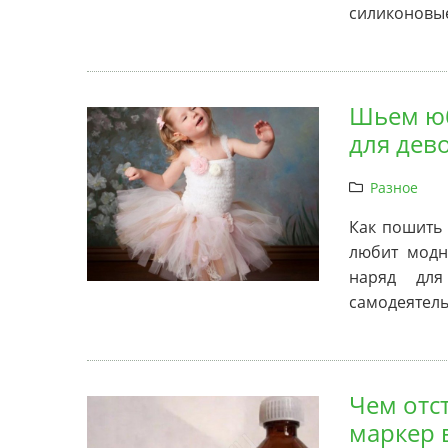
силиконовые
Шьем юб
для дево
Разное
Как пошить
любит модн
наряд для
самодеятельн
Чем отс
маркер 