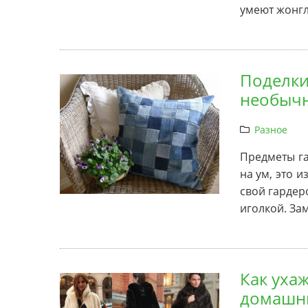
умеют жонг
Поделки
необычн
Разное
Предметы г
на ум, это 
свой гардер
иголкой. За
Как уха
домашни