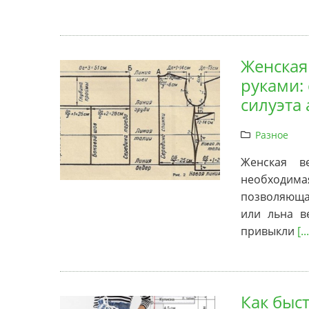
Женская
руками:
силуэта a
Разное
Женская в
необходим
позволяющая
или льна в
привыкли
[..
Как быс