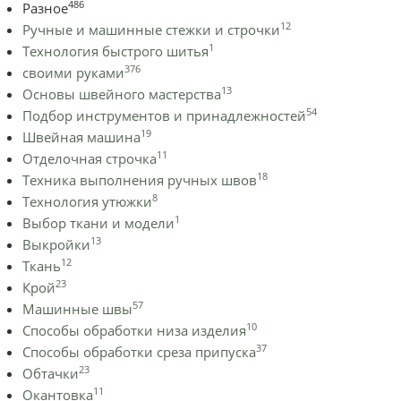
486
Разное
12
Ручные и машинные стежки и строчки
1
Технология быстрого шитья
376
своими руками
13
Основы швейного мастерства
54
Подбор инструментов и принадлежностей
19
Швейная машина
11
Отделочная строчка
18
Техника выполнения ручных швов
8
Технология утюжки
1
Выбор ткани и модели
13
Выкройки
12
Ткань
23
Крой
57
Машинные швы
10
Способы обработки низа изделия
37
Способы обработки среза припуска
23
Обтачки
11
Окантовка