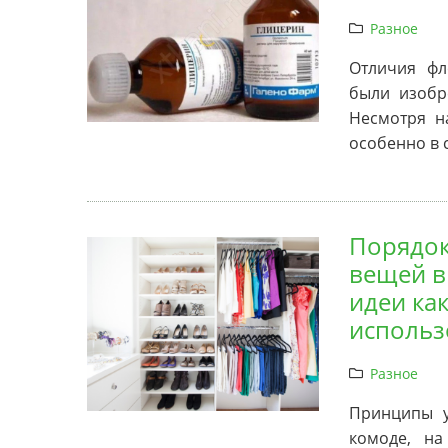
Разное
Отличия фл
были изобр
Несмотря н
особенно в 
Порядок
вещей в
идеи ка
использ
Разное
Принципы у
комоде, на