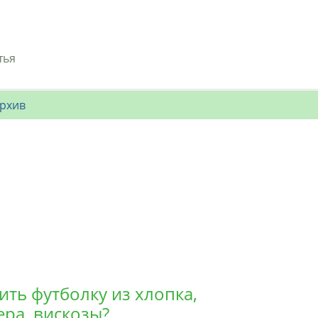
тья
рхив
ить футболку из хлопка,
ера, вискозы?