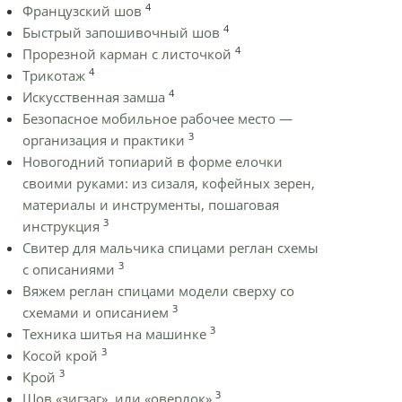
4
Французский шов
4
Быстрый запошивочный шов
4
Прорезной карман с листочкой
4
Трикотаж
4
Искусственная замша
Безопасное мобильное рабочее место —
3
организация и практики
Новогодний топиарий в форме елочки
своими руками: из сизаля, кофейных зерен,
материалы и инструменты, пошаговая
3
инструкция
Cвитер для мальчика спицами реглан схемы
3
с описаниями
Вяжем реглан спицами модели сверху со
3
схемами и описанием
3
Техника шитья на машинке
3
Косой крой
3
Крой
3
Шов «зигзаг», или «оверлок»