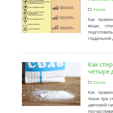
Разное
Как правил
вещи, сто
подготовить
гладильной 
Как сти
четыре 
Разное
Как прави
ткани при с
цветовой га
посчастливи