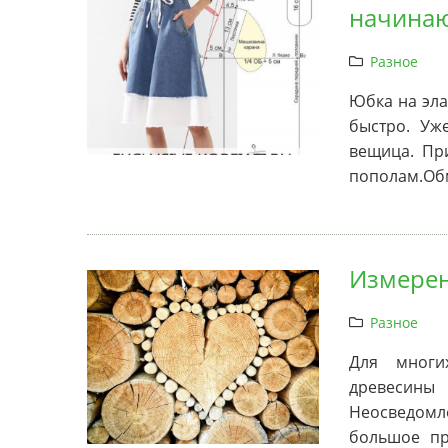
начина
Разное
Юбка на эла
быстро. Уж
вещица. Пр
пополам.Обм
Измерен
Разное
Для многи
древеси
Неосведомле
большое пр