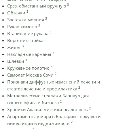
3
Срез, обметанный вручную
3
Обтачки
3
Застежка-молния
3
Рукав-кимоно
3
Втачивание рукава
3
Воротник-стойка
3
Жилет
3
Накладные карманы
3
Шлевки
3
Кружевное полотно
2
Самолет Москва Сочи
Признаки диффузных изменений печени и
2
стеатоз лечение и профилактика
Металлические стеллажи Барнаул для
2
вашего офиса и бизнеса
2
Хроники Акаши: миф или реальность
Апартаменты у моря в Болгарии - покупка и
2
инвестиции в недвижимость
2