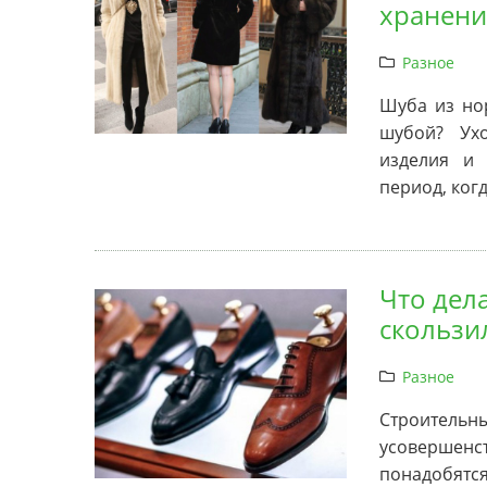
хранени
Разное
Шуба из нор
шубой? Ух
изделия и 
период, ког
Что дела
скользи
Разное
Строительны
усовершен
понадобятся