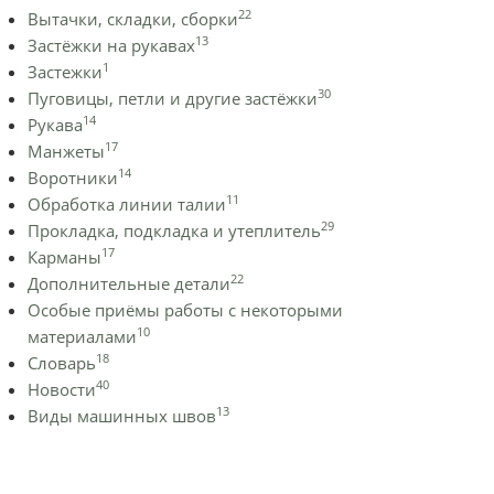
22
Вытачки, складки, сборки
13
Застёжки на рукавах
1
Застежки
30
Пуговицы, петли и другие застёжки
14
Рукава
17
Манжеты
14
Воротники
11
Обработка линии талии
29
Прокладка, подкладка и утеплитель
17
Карманы
22
Дополнительные детали
Особые приёмы работы с некоторыми
10
материалами
18
Словарь
40
Новости
13
Виды машинных швов